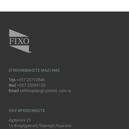
ΕΠΙΚΟΙΝΩΝΗΣΤΕ ΜΑΖΙ ΜΑΣ
Τηλ
+357 25710540
Φαξ
+357 25393125
Email
technoplan@cytanet.com.cy
ΠΟΥ ΒΡΙΣΚΟΜΑΣΤΕ
Αχαρνών 21
1η Βιομηχανική Περιοχή Λεμεσού